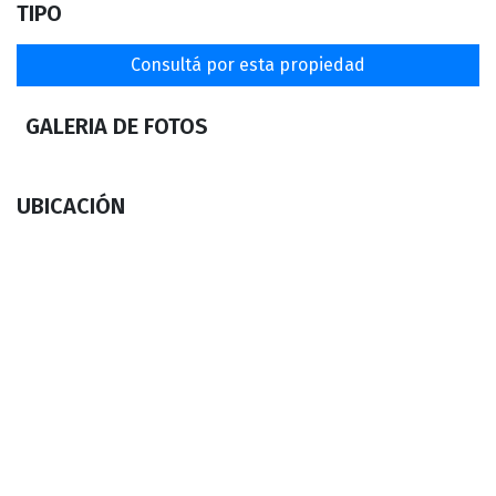
TIPO
VENTAS
Consultá por esta propiedad
ALQUILERES
GALERIA DE FOTOS
INVERTIR
UBICACIÓN
INSTITUCIONAL
TASACIONES
CONTACTO